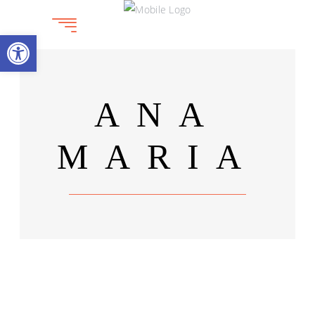
Deschide bara de unelte
ANA
MARIA