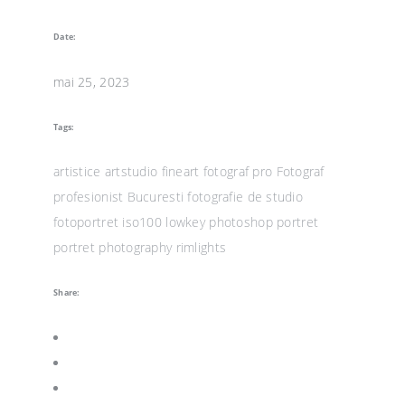
Date:
mai 25, 2023
Tags:
artistice
artstudio
fineart
fotograf pro
Fotograf
profesionist Bucuresti
fotografie de studio
fotoportret
iso100
lowkey
photoshop
portret
portret photography
rimlights
Share: